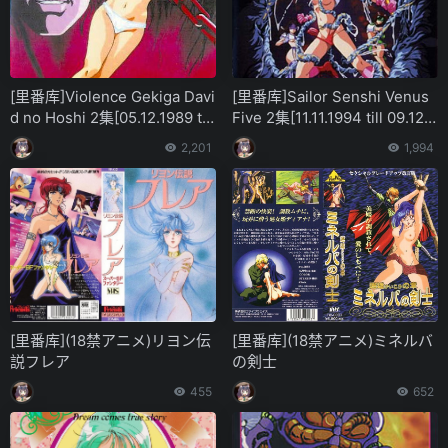
[里番库]Violence Gekiga Davi
[里番库]Sailor Senshi Venus
d no Hoshi 2集[05.12.1989 till
Five 2集[11.11.1994 till 09.12.1
05.06.1990][OVA, 4 episode
994][OVA, 2 episodes]
2,201
1,994
s]
[里番库](18禁アニメ)リヨン伝
[里番库](18禁アニメ)ミネルバ
説フレア
の剣士
455
652