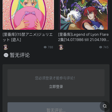
[里番库](15禁アニメ)ジュリエ
[里番库]Legend of Lyon Flare
ット [遊人]
2集[14.07.1986 till 21.04.1990]
[OVA, 2 episodes]
788
745
暂无评论
您必须登录才能参与评论！
立即登录
暂无评论...