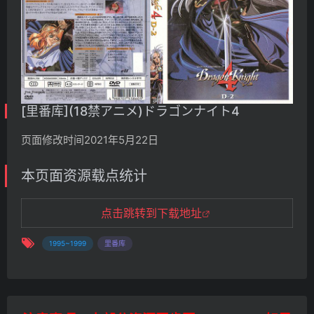
[里番库](18禁アニメ)ドラゴンナイト4
页面修改时间2021年5月22日
本页面资源载点统计
点击跳转到下载地址
1995~1999
里番库