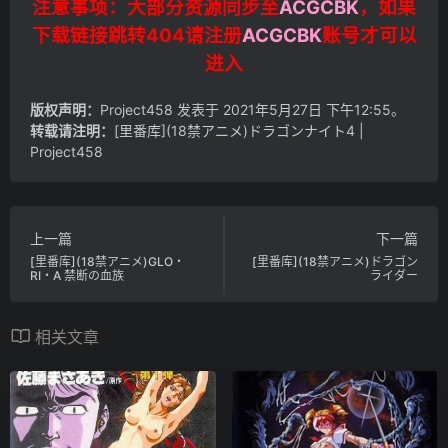
注意事项：大部分资源同步至
ACGCBK
，如果
下载链接跳转404请注册
ACGCBK
账号才可以
进入
版权声明：
Project458
发表于 2021年5月27日 下午12:55。
转载请注明：
[里番库](18禁アニメ)ドラゴンナイト4 |
Project458
上一篇
下一篇
[里番库](18禁アニメ)GLO・
[里番库](18禁アニメ)ドラゴン
RI・A 禁断の血族
ライダー
相关文章