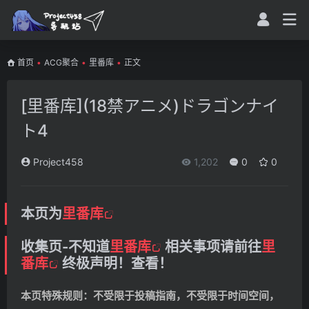
首页
•
ACG聚合
•
里番库
•
正文
[里番库](18禁アニメ)ドラゴンナイ
ト4
Project458
1,202
0
0
本页为
里番库
收集页-不知道
里番库
相关事项请前往
里
番库
终极声明！查看！
本页特殊规则：不受限于投稿指南，不受限于时间空间，