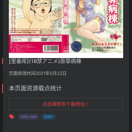
[里番库](18禁アニメ)原罪病棟
页面修改时间2021年5月22日
本页面资源载点统计
点击跳转到下载地址
1995~1999
里番库