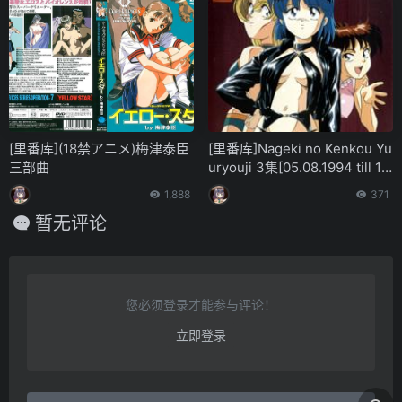
[里番库](18禁アニメ)梅津泰臣
[里番库]Nageki no Kenkou Yu
三部曲
uryouji 3集[05.08.1994 till 13.
10.1995][OVA, 3 episodes]
1,888
371
暂无评论
您必须登录才能参与评论！
立即登录