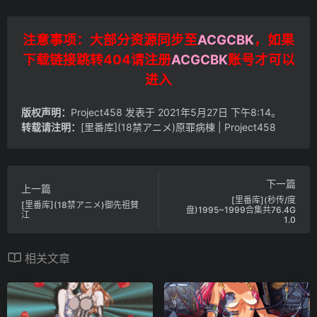
注意事项：大部分资源同步至
ACGCBK
，如果
下载链接跳转404请注册
ACGCBK
账号才可以
进入
版权声明：
Project458
发表于 2021年5月27日 下午8:14。
转载请注明：
[里番库](18禁アニメ)原罪病棟 | Project458
下一篇
上一篇
[里番库](秒传/度
[里番库](18禁アニメ)御先祖賛
盘)1995~1999合集共76.4G
江
1.0
相关文章