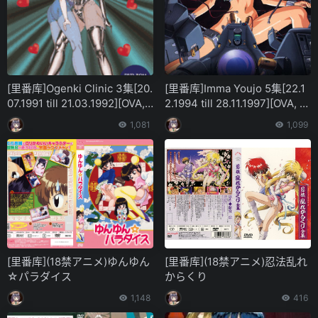
[里番库]Ogenki Clinic 3集[20.
[里番库]Imma Youjo 5集[22.1
07.1991 till 21.03.1992][OVA,
2.1994 till 28.11.1997][OVA, 5
3 episodes]
episodes]
1,081
1,099
[里番库](18禁アニメ)ゆんゆん
[里番库](18禁アニメ)忍法乱れ
☆パラダイス
からくり
1,148
416