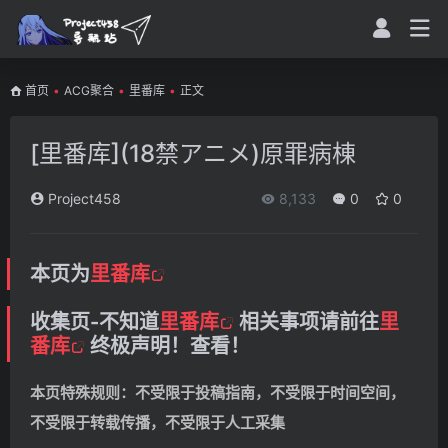
首页
•
ACG聚合
•
里番库
•
正文
[里番库](18禁アニメ)原罪病棟
Project458
8,133
0
0
本页为
里番库
收集页-不知道
里番库
相关事项请前往
里
番库
终极声明！查看！
本页特殊规则：不受限于投稿指南，不受限于时间空间，
不受限于转载传播，不受限于人工采集