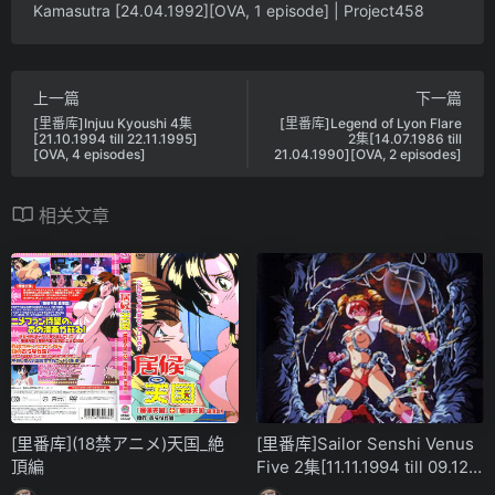
Kamasutra [24.04.1992][OVA, 1 episode] | Project458
上一篇
下一篇
[里番库]Injuu Kyoushi 4集
[里番库]Legend of Lyon Flare
[21.10.1994 till 22.11.1995]
2集[14.07.1986 till
[OVA, 4 episodes]
21.04.1990][OVA, 2 episodes]
相关文章
[里番库](18禁アニメ)天国_絶
[里番库]Sailor Senshi Venus
頂編
Five 2集[11.11.1994 till 09.12.1
994][OVA, 2 episodes]