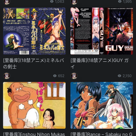
1,063
1,995
[里番库](18禁アニメ)ミネルバ
[里番库](18禁アニメ)GUY ガ
の剣士
イ
652
2,150
[里番库]Enshou Nihon Mukas
[里番库]Rance – Sabaku no G