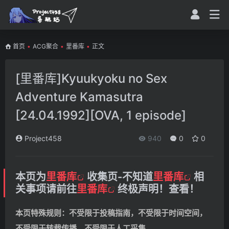
首页
•
ACG聚合
•
里番库
•
正文
[里番库]Kyuukyoku no Sex
Adventure Kamasutra
[24.04.1992][OVA, 1 episode]
Project458
940
0
0
本页为
里番库
收集页-不知道
里番库
相
关事项请前往
里番库
终极声明！查看！
本页特殊规则：不受限于投稿指南，不受限于时间空间，
不受限于转载传播，不受限于人工采集