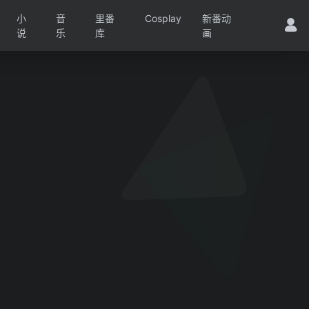
小
音
里番
Cosplay
新番动
说
乐
库
画