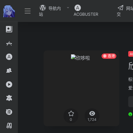
导航内
网
站
ACGBUSTER
交
A
香港
标
爱
0
1,724