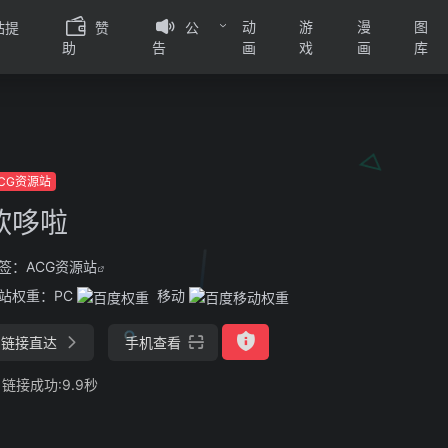
动
游
漫
图
站提
赞
公
画
戏
画
库
助
告
CG资源站
欣哆啦
签：
ACG资源站
站权重：
PC
移动
链接直达
手机查看
链接成功:9.9秒