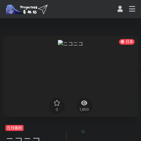
日本
0
1,600
在线番剧
ニコニコ