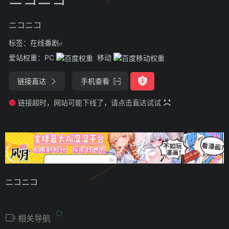
ニコニコ
标签：
在线番剧
爱站权重：
PC
移动
链接直达
手机查看
链接超时，网站可能下线了，请点击直达试试
ニコニコ
相关导航