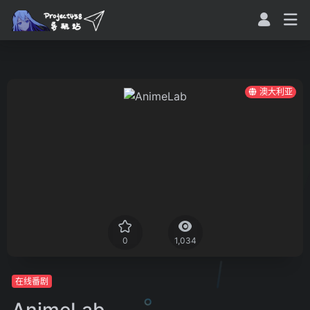
澳大利亚
0
1,034
在线番剧
AnimeLab