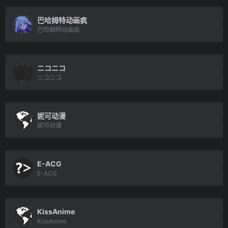
巴哈姆特动画疯
巴哈姆特动画疯
ニコニコ
ニコニコ
妮可动漫
妮可动漫
E-ACG
E-ACG
KissAnime
KissAnime