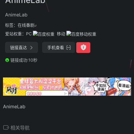
AnimeLab
标签：
在线番剧
爱站权重：
PC
移动
链接直达
手机查看
链接成功:10秒
AnimeLab
相关导航