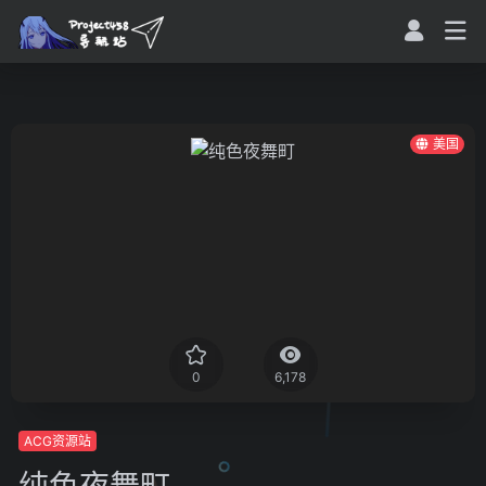
美国
0
6,178
ACG资源站
纯色夜舞町