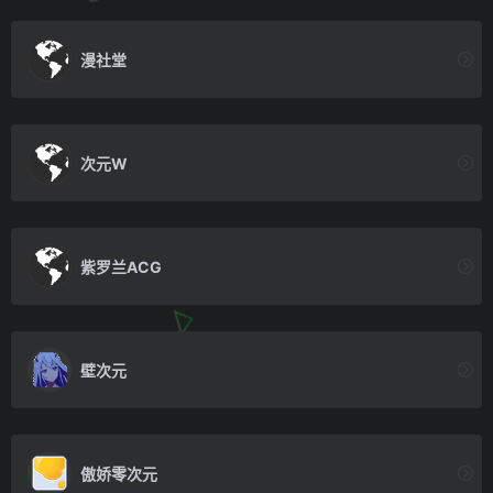
漫社堂
次元W
紫罗兰ACG
壁次元
傲娇零次元