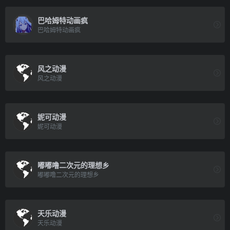
巴哈姆特动画疯
巴哈姆特动画疯
风之动漫
风之动漫
妮可动漫
妮可动漫
嘟嘟噜二次元的理想乡
嘟嘟噜二次元的理想乡
天乐动漫
天乐动漫