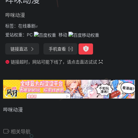
哔咪动漫
标签：
在线番剧
爱站权重：
PC
移动
链接直达
手机查看
链接超时，网站可能下线了，请点击直达试试
哔咪动漫
相关导航