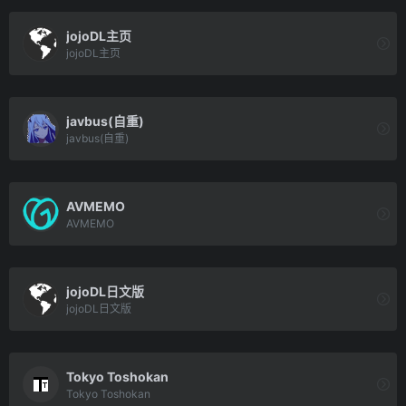
jojoDL主页
jojoDL主页
javbus(自重)
javbus(自重)
AVMEMO
AVMEMO
jojoDL日文版
jojoDL日文版
Tokyo Toshokan
Tokyo Toshokan