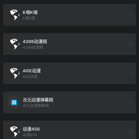
K哩K哩
K哩K哩
4399动漫网
4399动漫网
AGE动漫
AGE动漫
次元动漫弹幕网
次元动漫弹幕网
动漫456
动漫456