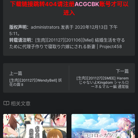
下载链接跳转404请注册
ACGCBK
账号才可以
进入
版权声明：
administrators
发表于 2020年12月13日 下午
5:11。
转载请注明：
[生肉][201127][201106][Miel] 結婚生活を守る
ために代理子作りで寝取り穴嫁にされる新妻 | Project458
下一篇
上一篇
[生肉][201127][SMEE] Harem
[生肉][201127][WendyBell] 妖
じゃないよKingdom シャルロ
花の園 II
ーネ＆マルー編 通常版
相关文章