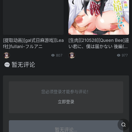
[提取动画][gal式日麻游戏][Lea
[生肉][210528][Queen Bee]遠
f社]fullani-フルアニ
い君に、僕は届かない 後編(4
80P)
807
977
暂无评论
您必须登录才能参与评论！
立即登录
暂无评论...