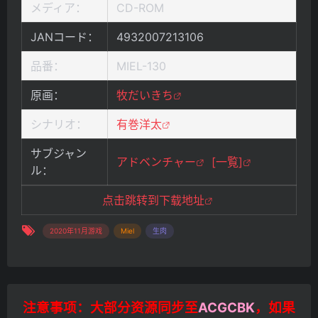
メディア：
CD-ROM
JANコード：
4932007213106
品番：
MIEL-130
原画：
牧だいきち
シナリオ：
有巻洋太
サブジャン
アドベンチャー
[一覧]
ル：
点击跳转到下载地址
2020年11月游戏
Miel
生肉
注意事项：大部分资源同步至
ACGCBK
，如果