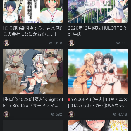
[白金庵 (染岡ゆすら、青水庵)]
2020年12月游戏 HULOTTE R
この会社…なにかおかしい!
oi 生肉
2,618
221
[生肉][210226][魔人]Knight of
?/?60FPS [生肉] 18禁アニメ
T
Erin 3rd tale（サードテイ
[ばにぃうぉ～か～]OVAウチの
ル） ナースとシスターのダブ
弟マジでデカイんだけど見に
592
4,518
ル癒し。迷える子羊たちの連
こない＃１~2 ~(BD 1744×98
続射精(480P)
0×328 AAC)-COLLECTION~[
已补档/典藏版 ]