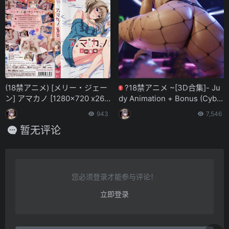
(18禁アニメ) [メリー・ジェー
?18禁アニメ ~[3D合集]- Ju
T
ン] アマカノ [1280×720 x264
dy Animation + Bonus (Cybe
AAC]
rpunk 2077) 1920×1080 AAC
943
7,546
-Author Rescraft~[ 收藏版 ]
暂无评论
您必须登录才能参与评论！
立即登录