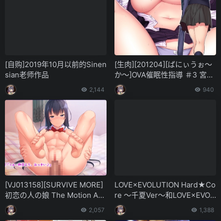
[自购]2019年10月以前的Sinen
[生肉][201204][ばにぃうぉ～
sian老师作品
か～]OVA催眠性指導 ＃3 宮島
桜の場合(480P) — 已更新百度
2,144
940
网盘
[VJ013158][SURVIVE MORE]
LOVE×EVOLUTION Hard★Co
初恋の人の娘 The Motion Ani
re ～千夏Ver～和LOVE×EVOL
me
UTION本篇！！！秒传链接注
2,057
1,388
意