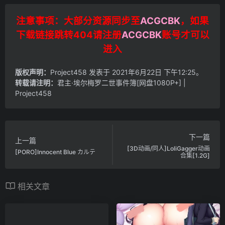
注意事项：大部分资源同步至
ACGCBK
，如果
下载链接跳转404请注册
ACGCBK
账号才可以
进入
版权声明：
Project458
发表于 2021年6月22日 下午12:25。
转载请注明：
君主·埃尔梅罗二世事件簿[网盘1080P+] |
Project458
下一篇
上一篇
[3D动画/同人]LoliGagger动画
[PORO]Innocent Blue カルテ
合集[1.2G]
相关文章