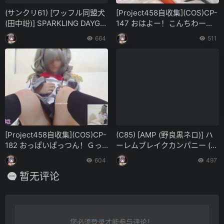
(サンクリ61) [ワッフル同盟犬
[Project458自收集](COS)CP-
(田中竕)] SPARKLING DAYGA
147 おはよー！こんちわー！
ME (アウトブレイク・カンパ
こんばんはー！Ｈするよー！-
664
511
ニー 萌える侵略者)
中出しえっち編- 第三五五弹
[Project458自收集](COS)CP-
(C85) [AMP (野良黒ネロ)] ハ
182 おっぱいぱっつん！Ｇっ
ーレムブレイクカンパニー (ア
ぱいちゃんに淫魔像鹿島コス
ウトブレイク・カンパニー)
604
497
をお願いしてきました-オナニ
[中国翻訳]
暂无评论
ー編- 第三九零弹
您必须登录才能参与评论！