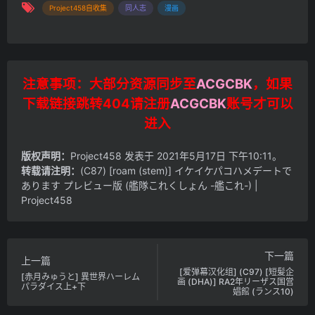
Project458自收集
同人志
漫画
注意事项：大部分资源同步至
ACGCBK
，如果
下载链接跳转404请注册
ACGCBK
账号才可以
进入
版权声明：
Project458
发表于 2021年5月17日 下午10:11。
转载请注明：
(C87) [roam (stem)] イケイケパコハメデートで
あります プレビュー版 (艦隊これくしょん -艦これ-) |
Project458
下一篇
上一篇
[爱弹幕汉化组] (C97) [短髪企
[赤月みゅうと] 異世界ハーレム
画 (DHA)] RA2年リーザス国営
パラダイス上+下
娼館 (ランス10)