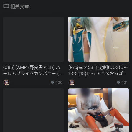
相关文章
(C85) [AMP (野良黒ネロ)] ハ
[Project458自收集](COS)CP-
ーレムブレイクカンパニー (ア
133 中出しっ アニメおっぱい
ウトブレイク・カンパニー 萌
F65カップ19歳JDちゃんきよ
430
431
える侵略者)
ひーコスでデビュー 第三四一
弹