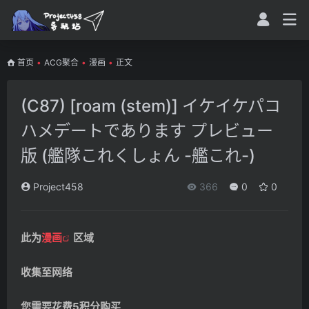
首页
•
ACG聚合
•
漫画
•
正文
(C87) [roam (stem)] イケイケパコ
ハメデートであります プレビュー
版 (艦隊これくしょん -艦これ-)
Project458
366
0
0
此为
漫画
区域
收集至网络
您需要花费5积分购买