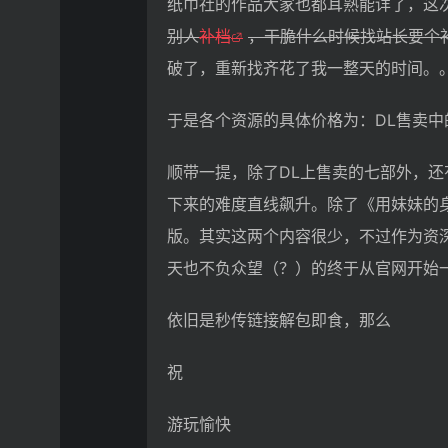
纸巾社的作品大家也都耳熟能详了，这次
别人
补档
，干脆什么时候找站长要个
破了，重新找齐花了我一整天的时间。。
于是各个资源的具体价格为：DL售卖中
顺带一提，除了DL上售卖的七部外，
下来的难度直线飙升。除了《用妹妹的身
版。其实这两个内容很少，不过作为资深
天也不负众望（？）的终于从官网开始
依旧是秒传链接解包即食，那么
祝
游玩愉快