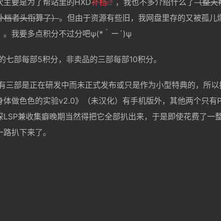
主要是为了帮站里的HXD
补档
，我也不多介绍什么了
（整天
补档者头衔算了）
。但由于资源有些旧，我网盘里存的又被孤儿
。我要多点积分不过分吧ψ(*｀ー´)ψ
的七部每部5积分，非卖品的三部每部10积分。
还有三部是正在研发中而未正式发布或只是作为小型特典的，所以
体做色色的实验v2.0》（未汉化）有手机版外，其他两个只有P
LSP兼收集癖晚期当然得把它全部扒出来，于是即使花费了一
一路扒下来了。