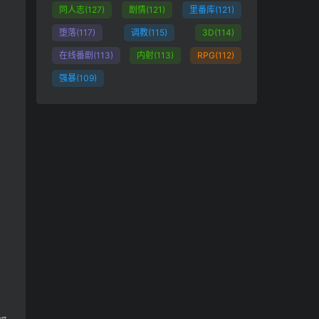
同人志
(127)
剧情
(121)
里番库
(121)
堕落
(117)
调教
(115)
3D
(114)
在线番剧
(113)
内射
(113)
RPG
(112)
强暴
(109)