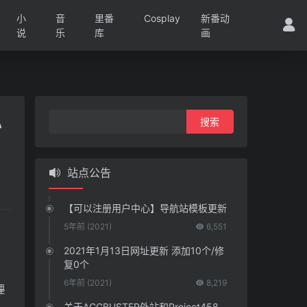
小
音
里番
Cosplay
新番动
说
乐
库
画
搜
小
索：
站点公告
【可以注册用户中心】导航站模板更新
5年前 (2021)
6,551
2021年1月13日网址更新 添加10个/修
复0个
6年前 (2021)
8,219
理
关于ACGBUSTER外站和Project458