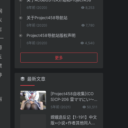
6年前 (2020)
8,253
网
关于Project458导航站
以
6年前 (2020)
7,780
吉
Project458导航站版权声明
一
6年前 (2020)
4,540
源
五
更多
惯
停
最新文章
[Project458自收集](CO
有
S)CP-206 雷ママにい～
っぱい任せちゃう！Part
5年前 (2021)
50,511
3。立ってエッチしてみた
いよ！ガラステーブルえ
嫦娥造反记【1-191】中文
っちも♡ 第四一四弹
版+小说+作者其他同人