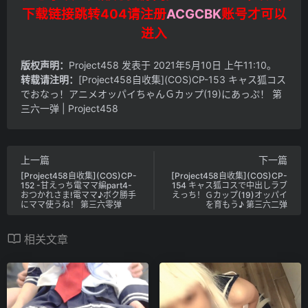
下载链接跳转404请注册
ACGCBK
账号才可以
进入
版权声明：
Project458
发表于 2021年5月10日 上午11:10。
转载请注明：
[Project458自收集](COS)CP-153 キャス狐コス
でおなっ！アニメオッパイちゃんＧカップ(19)にあっぷ！ 第
三六一弹 | Project458
上一篇
下一篇
[Project458自收集](COS)CP-
[Project458自收集](COS)CP-
152 -甘えっち電ママ編part4-
154 キャス狐コスで中出しラブ
おつかれさま!電ママ♪ボク勝手
えっち！Ｇカップ(19)オッパイ
にママ使うね！ 第三六零弹
を育もう♪ 第三六二弹
相关文章