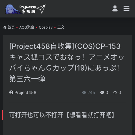
首页
•
ACG聚合
•
Cosplay
•
正文
[Project458自收集](COS)CP-153
キャス狐コスでおなっ！アニメオッ
パイちゃんＧカップ(19)にあっぷ！
第三六一弹
Project458
245
0
0
可打开也可以不打开【想看看就打开吧】