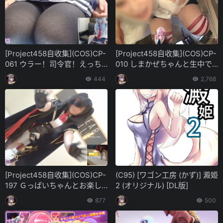
[Project458自收集](COS)CP-
[Project458自收集](COS)CP-
061 ウラー！司令官！えっち
010 しまかぜちゃんと生中で
ょっと…中に出しちゃうの？
夜戦突入したい？ 第二一八弹
444
2,768
いいけど… 第二六九弹
[Project458自收集](COS)CP-
(C95) [ワゴン工房 (かず)] 澱姫
197 Ｇっぱいちゃんとお楽し
2 (オリジナル) [DL版]
みコスエッチドルフロ97式 お
877
500
尻ビクッビクン！-オナニー
編- 第四零五弹