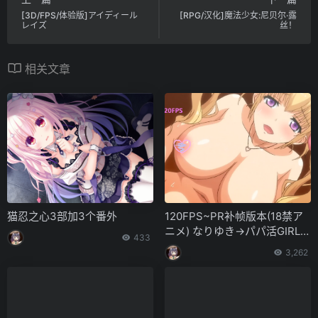
[3D/FPS/体验版]アイディール
[RPG/汉化]魔法少女:尼贝尔·露
レイズ
丝！
相关文章
猫忍之心3部加3个番外
120FPS~PR补帧版本(18禁ア
ニメ) なりゆき→パパ活GIRL
433
S!!-THE-ANIMATION~1 ~MP
3,262
4无损片源