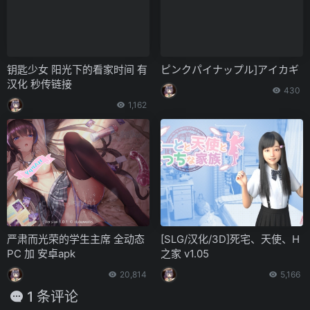
钥匙少女 阳光下的看家时间 有
ピンクパイナップル]アイカギ
汉化 秒传链接
430
1,162
严肃而光荣的学生主席 全动态
[SLG/汉化/3D]死宅、天使、H
PC 加 安卓apk
之家 v1.05
20,814
5,166
1 条评论