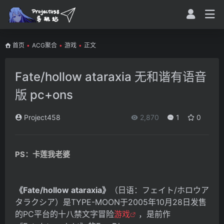
首页
•
ACG聚合
•
游戏
•
正文
Fate/hollow ataraxia 无和谐有语音
版 pc+ons
Project458
2,870
1
0
PS：卡莲我老婆
《Fate/hollow ataraxia》
（日语：フェイト/ホロウア
タラクシア‎）是TYPE-MOON于2005年10月28日发售
的PC平台的十八禁文字冒险
游戏
，是前作