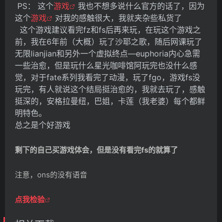
PS： 这个
游戏
我也不想多说什么官方的话了，因为
这个
游戏
对我的感触很大，我就夹杂些私货了
这个游戏建议看完fz和fs后再来玩，在玩这个游戏之
前，我在6年前（大概）玩了沙耶之歌，随后网课玩了
无限lianjian
和另外一个虚拟终点
—euphoria
内心急需
一些治愈，但是玩什么星光咖啡馆阿玩完也没什么感
觉，对于fate系列我看完了动漫，玩了fgo，游戏fs没
玩完，有人就说这个结局挺治愈的，我就去玩了，感触
挺深的，安格拉曼纽，巴姐，卡莲（我老婆）每个都鲜
明特色。
总之是个好游戏
剩下的自己买游戏体会，但是没有看完fs的就算了
注意，ons的没有语音
点我检验