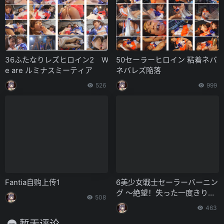
36ふたなりレズヒロイン2 W
50セーラーヒロイン 粘着ネバ
e are ルミナスミーティア
ネバレズ陥落
526
999
Fantia自购上传1
6美少女戦士セーラーバーニン
グ ～絶望！失った一度きりの
508
勝利のチャンス～
463
暂无评论