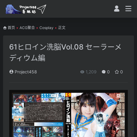
首页
•
ACG聚合
•
Cosplay
•
正文
61ヒロイン洗脳Vol.08 セーラーメ
ディウム編
Project458
1,209
0
0