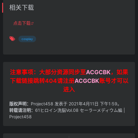
相关下载
点击下载
cosplay
注意事项：大部分资源同步至
ACGCBK
，如果
下载链接跳转404请注册
ACGCBK
账号才可以
进入
版权声明：
Project458
发表于 2021年4月11日 下午1:59。
转载请注明：
61ヒロイン洗脳Vol.08 セーラーメディウム編 |
Project458