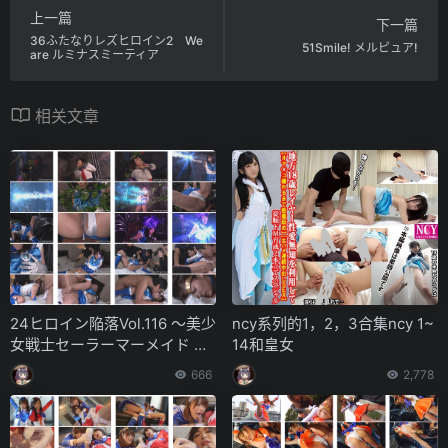
上一篇
下一篇
36ふたなりレズヒロイン2 We
51Smile! メルピュア!
are ルミナスミーティア
相关文章
24ヒロイン陥落Vol.116 ～美少
ncy系列的1，2，3合集ncy 1~
女戦士セーラーマーメイド 力
14和皇女
尽きた人魚を襲う強襲魔たち
666
2,778
の毒牙～