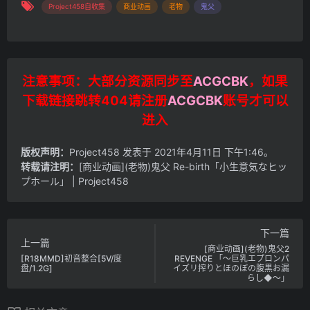
Project458自收集
商业动画
老物
鬼父
注意事项：大部分资源同步至
ACGCBK
，如果
下载链接跳转404请注册
ACGCBK
账号才可以
进入
版权声明：
Project458
发表于 2021年4月11日 下午1:46。
转载请注明：
[商业动画](老物)鬼父 Re-birth「小生意気なヒッ
プホール」 | Project458
下一篇
上一篇
[商业动画](老物)鬼父2
[R18MMD]初音整合[5V/度
REVENGE 「～巨乳エプロンパ
盘/1.2G]
イズリ搾りとほのぼの腹黒お漏
らし◆～」