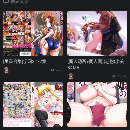
相关文章
[里番合集]学園2 1-2集
[同人动画+同人图](老物)小美
84MB
976
1,035