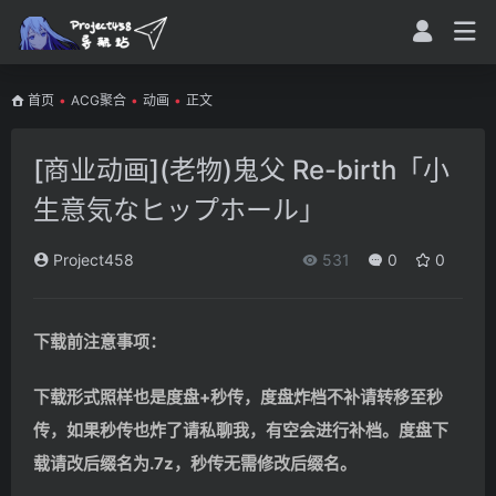
首页
•
ACG聚合
•
动画
•
正文
[商业动画](老物)鬼父 Re-birth「小
生意気なヒップホール」
Project458
531
0
0
下载前注意事项：
下载形式照样也是度盘+秒传，度盘炸档不补请转移至秒
传，如果秒传也炸了请私聊我，有空会进行补档。度盘下
载请改后缀名为.7z，秒传无需修改后缀名。