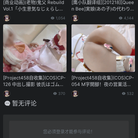
[商业动画](老物)鬼父 Rebuild
[鹰小队翻译组][201218][Quee
Vol.1「小生意気なじぇらしぃ
n Bee]実娘(あの子)の代わりに
輪舞（ロンド）」
好きなだけ 前編(1080P)
1,054
4,144
[Project458自收集](COS)CP-
[Project458自收集](COS)CP-
126 中出し撮影 彼氏はゴム付
054 M字開腳！夜の営業活動
き編 レイヤープリヤちゃんこ
日誌ぷらす！アイマス雪歩の
370
532
っそりえっちなバイト 第三三
孕ませ営業♪ 第二六二弹
暂无评论
四弹
您必须登录才能参与评论！