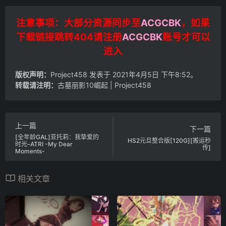
注意事项：大部分资源同步至
ACGCBK
，如果
下载链接跳转404请注册
ACGCBK
账号才可以
进入
版权声明：
Project458
发表于 2021年4月5日 下午8:52。
转载请注明：
古墓丽影10崛起 | Project458
上一篇
下一篇
[全年龄GAL]亚托莉：我挚爱的
HS2元旦整合版[120G][搬运秒
时光–ATRI -My Dear
传]
Moments-
相关文章