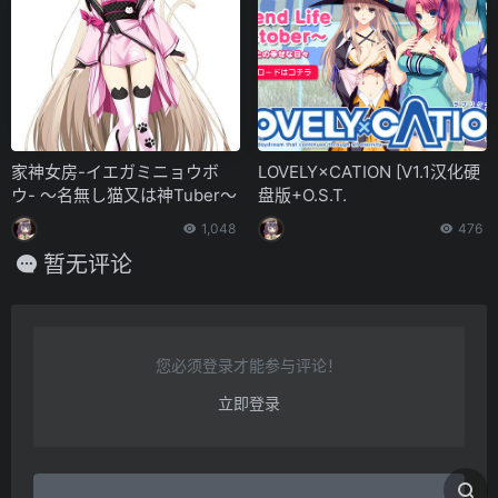
家神女房-イエガミニョウボ
LOVELY×CATION [V1.1汉化硬
ウ- ～名無し猫又は神Tuber～
盘版+O.S.T.
1,048
476
暂无评论
您必须登录才能参与评论！
立即登录