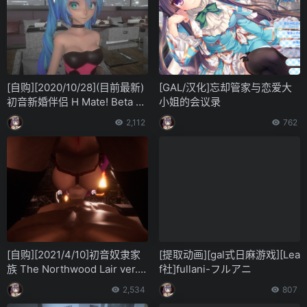
[自购][2020/10/28](目前最新)
[GAL/汉化]忘却管家与恋爱大
初音新婚伴侣 H Mate! Beta 10
小姐的会议录
b Halloween Special
2,112
762
[自购][2021/4/10]初音奴隶家
[提取动画][gal式日麻游戏][Lea
族 The Northwood Lair ver. 1.
f社]fullani-フルアニ
17
2,534
807