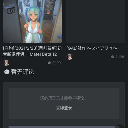
[自购][2021/2/28](目前最新)初
[GAL]駄作 ～ヌイアワセ～
音新婚伴侣 H Mate! Beta 12
2,128
2,199
暂无评论
您必须登录才能参与评论！
立即登录