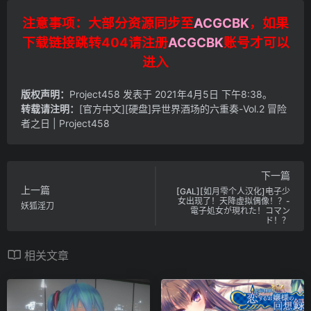
注意事项：大部分资源同步至
ACGCBK
，如果
下载链接跳转404请注册
ACGCBK
账号才可以
进入
版权声明：
Project458
发表于 2021年4月5日 下午8:38。
转载请注明：
[官方中文][硬盘]异世界酒场的六重奏-Vol.2 冒险
者之日 | Project458
下一篇
上一篇
[GAL][如月雫个人汉化]电子少
女出现了！天降虚拟偶像！？-
妖狐淫刀
電子処女が現れた！コマン
ド！？
相关文章