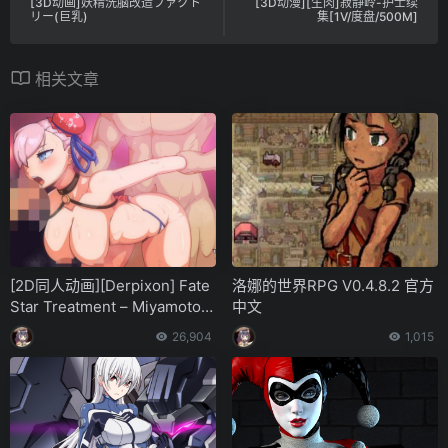
[3D动画]妖精洗脳改造ファクト
[3D动漫][生肉]寂静岭-护士续
リー(巨乳)
集[1V/度盘/500M]
相关文章
[2D同人动画][Derpixon] Fate
洛娜的世界RPG V0.4.8.2 官方
Star Treatment – Miyamoto
中文
Musashi [1.2G]
26,904
1,015