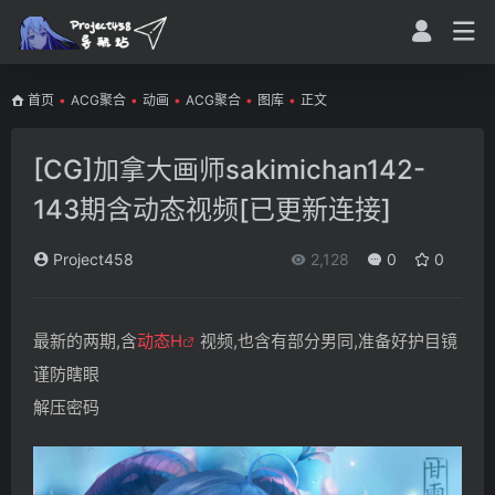
首页
•
ACG聚合
•
动画
•
ACG聚合
•
图库
•
正文
[CG]加拿大画师sakimichan142-
143期含动态视频[已更新连接]
Project458
2,128
0
0
最新的两期,含
动态H
视频,也含有部分男同,准备好护目镜
谨防瞎眼
解压密码