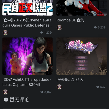
[官中][201205][Clymenia&Ka
Redmoa 3D合集
gura Ganes]Public Defense
6,238
Corp(民间正义联盟2)
1,239
[3D动画/同人]Theropedude-
[AVG]风 流 刀 客
Laras Capture [830M]
532
3,162
暂无评论