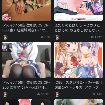
[Project458自收集](COS)CP-
ふたりのとばりっ～ヒカリと
003 東方紅魔城咲夜レイヤー
とばるの[ぬきさし]ならない関
さんは、イジられると咥えた
係～[GB]
578
1,232
くなっちゃうの 第二一一弹
[Project458自收集](COS)CP-
(C85) [スタジオた～ (狂一郎)]
206 雷ママにい～っぱい任せ
進撃のペトラルカ (アウトブレ
ちゃう！Part3。立ってエッチ
イク・カンパニー 萌える侵略
50,511
445
してみたいよ！ガラステーブ
者)
ルえっちも♡ 第四一四弹