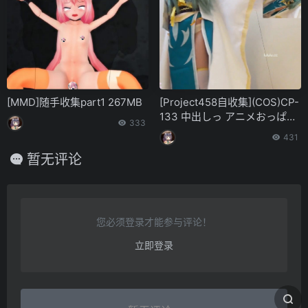
[MMD]随手收集part1 267MB
[Project458自收集](COS)CP-
133 中出しっ アニメおっぱい
333
F65カップ19歳JDちゃんきよ
431
ひーコスでデビュー 第三四一
暂无评论
弹
您必须登录才能参与评论！
立即登录