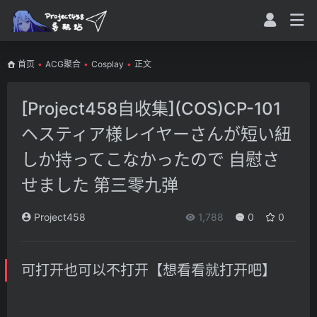
首页
•
ACG聚合
•
Cosplay
•
正文
[Project458自收集](COS)CP-101
ヘスティア様レイヤーさんが短い紐
しか持ってこなかったので 自慰さ
せました 第三零九弹
Project458
1,788
0
0
可打开也可以不打开【想看看就打开吧】