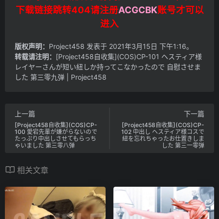
下载链接跳转404请注册
ACGCBK
账号才可以
进入
版权声明：
Project458
发表于 2021年3月15日 下午1:16。
转载请注明：
[Project458自收集](COS)CP-101 ヘスティア様
レイヤーさんが短い紐しか持ってこなかったので 自慰させま
した 第三零九弹 | Project458
上一篇
下一篇
[Project458自收集](COS)CP-
[Project458自收集](COS)CP-
100 愛宕先輩が嫌がらないので
102 中出し ヘスティア様コスで
たっぷり中出しさせてもらっち
紐を忘れちゃったお仕置きしま
ゃいました 第三零八弹
した 第三一零弹
相关文章