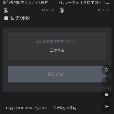
春节礼物)(牛年大吉)光翼神姬5
(しょーやん)] クロネコチョコ
th Season主线剧情07-09话
アイス5
6,596
3,940
暂无评论
您必须登录才能参与评论！
立即登录
暂无评论...
Copyright © 2026
Project458
广告合作@
电报Tg