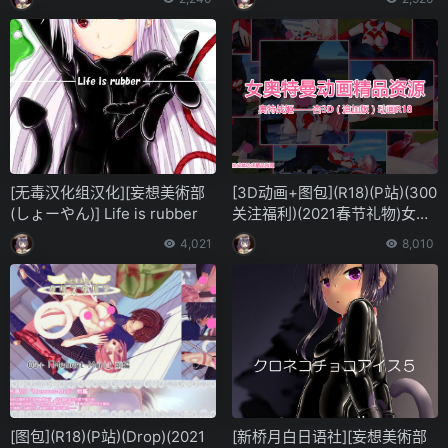
[无毒汉化组汉化][妄想美術部
[3D动画+图包](R18)(P站)(300
(しょーやん)] Life is rubber
关注福利)(2021春节礼物)女奥
特曼3D动画精品资源多合一
4,021
8,010
[图包](R18)(P站)(Drop)(2021
[新桥月白日语社][妄想美術部