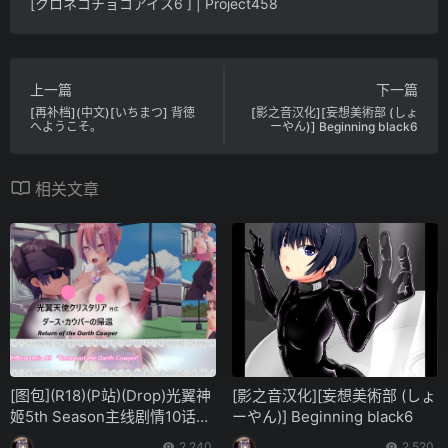
[クロネコチョコアイス6 ] | Project458
上一篇
下一篇
[再补档](中文)[いちまつ] 背徳
[影之音汉化][妄想美術部 (しょ
へようこそ。
ーやん)] Beginning black6
相关文章
[图包](R18)(P站)(Drop)光翼神
[影之音汉化][妄想美術部 (しょ
姬5th Season主线剧情10话及
ーやん)] Beginning black6
扩展包及外传篇
2,240
2,520