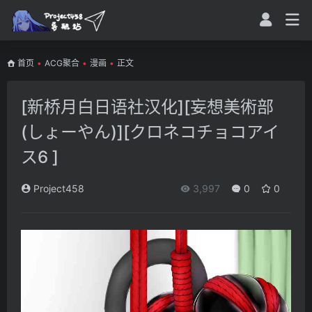
首页
•
ACG聚合
•
漫画
•
正文
[新桥月白日语社汉化][妄想美術部
(しょーやん)][クロネコチョコアイ
ス6 ]
Project458
3,997
0
0