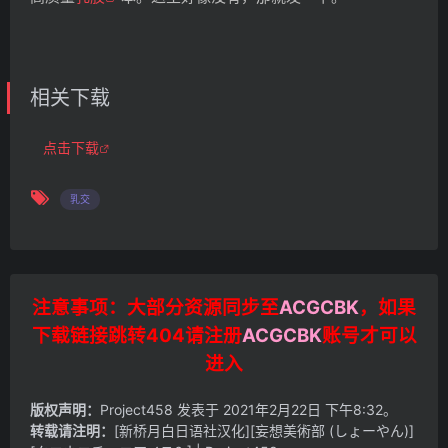
相关下载
点击下载
乳交
注意事项：大部分资源同步至
ACGCBK
，如果
下载链接跳转404请注册
ACGCBK
账号才可以
进入
版权声明：
Project458
发表于 2021年2月22日 下午8:32。
转载请注明：
[新桥月白日语社汉化][妄想美術部 (しょーやん)]