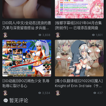
[3D同人/中文/全动态]流浪的惠
[桜都字幕组]2021年04月合集
乃果与深夜留宿搭讪 步兵版
[附前作] — 已增添百度网盘
[国语CV/新作][已补档]
3,838
1,601
[3D动画][@OZ]褐色少女 乳辱
[鹰小队翻译组][210226][魔人]
恥辱に裂ける心
Knight of Erin 3rd tale（サー
ドテイル） ナースとシスター
3,534
437
のダブル癒し。迷える子羊た
暂无评论
ちの連続射精(1080P)[附前作]