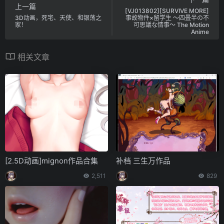
上一篇
[VJ013802][SURVIVE MORE]
3D动画，死宅、天使、和银荡之
事故物件×留学生 ～四畳半の不
家！
可思議な情事～ The Motion
Anime
相关文章
[2.5D动画]mignon作品合集
补档 三生万作品
2,511
829