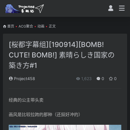
首页
•
ACG聚合
•
动画
•
正文
[桜都字幕组][190914][BOMB!
CUTE! BOMB!] 素晴らしき国家の
築き方#1
Project458
1,623
0
0
经典的公主带头卖
画风是比较拉跨的那种（还挺好冲的）