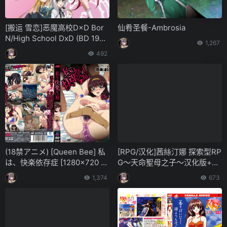
[搬运 雪恋]恶魔高校D×D Bor
仙肴圣餐-Ambrosia
N/High School DxD (BD 1920
1,267
×1080 HEVC-YUV420P10 FL
492
AC)
(18禁アニメ) [Queen Bee] 私
[RPG/汉化]茜絲汀娜 探索型RP
は、快楽依存症 [1280×720 x2
G～天命聖母之子～汉化版+存
64 AAC]
档[800M]
1,374
673