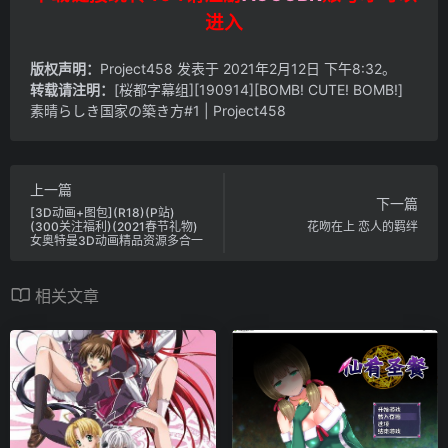
进入
版权声明：
Project458
发表于 2021年2月12日 下午8:32。
转载请注明：
[桜都字幕组][190914][BOMB! CUTE! BOMB!]
素晴らしき国家の築き方#1 | Project458
上一篇
下一篇
[3D动画+图包](R18)(P站)
(300关注福利)(2021春节礼物)
花吻在上 恋人的羁绊
女奥特曼3D动画精品资源多合一
相关文章