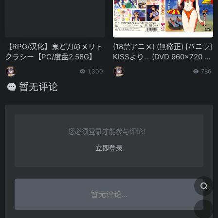
【RPG/汉化】鬼と刀のメリト
(18禁アニメ) (無修正) [バニラ]
クラシー【PC/度盘2.58G】
KISSより… (DVD 960×720 x2
64 AACx2)
1,300
786
暂无评论
您必须登录才能参与评论！
立即登录
暂无评论...