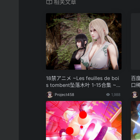
相关文章
18禁アニメ ~Les feuilles de boi
百度
s tombent坠落木叶 1-15合集 ~2
口
K分辨率
人们
Project458
1,988