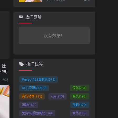
热门网址
没有数据！
热门标签
！社
裤袜]
Project458自收集
(572)
1,703
ACG资源站
(302)
汉化
(284)
商业动画
(225)
cos
(210)
巨乳
(190)
游戏
(182)
生肉
(179)
免费SQ视频网站
(169)
合集
(133)