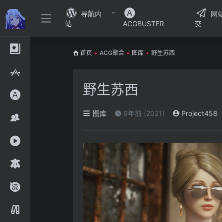
导航内
网
站
ACGBUSTER
交
首页
•
ACG聚合
•
图库
•
野生苏西
野生苏西
图库
6年前 (2021)
Project458