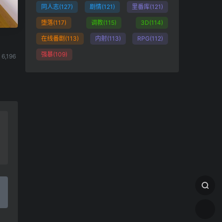
同人志
(127)
剧情
(121)
里番库
(121)
堕落
(117)
调教
(115)
3D
(114)
在线番剧
(113)
内射
(113)
RPG
(112)
强暴
(109)
6,196