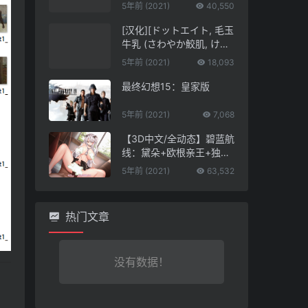
【12月更新/神仙/丝袜】
5年前 (2021)
40,550
[汉化][ドットエイト, 毛玉
牛乳 (さわやか鮫肌, けだ
ま)] ミルクココナツロイ
5年前 (2021)
18,093
ヤルティー 1/2 (東方Proje
ct)
最终幻想15：皇家版
5年前 (2021)
7,068
【3D中文/全动态】碧蓝航
线：黛朵+欧根亲王+独角
兽！4K步兵完整版【全C
5年前 (2021)
63,532
V/1.6G】
热门文章
没有数据！