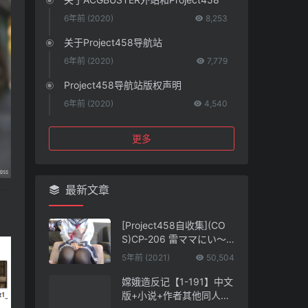
6年前 (2020)
8,253
关于Project458导航站
6年前 (2020)
7,779
Project458导航站版权声明
6年前 (2020)
4,540
更多
最新文章
[Project458自收集](CO
S)CP-206 雷ママにい～
っぱい任せちゃう！Part
5年前 (2021)
50,504
3。立ってエッチしてみた
いよ！ガラステーブルえ
嫦娥造反记【1-191】中文
っちも♡ 第四一四弹
版+小说+作者其他同人