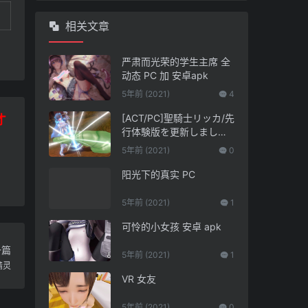
相关文章
严肃而光荣的学生主席 全
动态 PC 加 安卓apk
5年前 (2021)
4
[ACT/PC]聖騎士リッカ/先
才
行体験版を更新しました(
version0.9.0.2)
5年前 (2021)
0
阳光下的真实 PC
5年前 (2021)
1
可怜的小女孩 安卓 apk
一篇
5年前 (2021)
1
精灵
VR 女友
5年前 (2021)
0