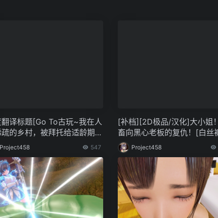
翻译标题[Go To古玩~我在人
[补档][2D极品/汉化]大小姐
稀疏的乡村，被拜托给适龄期的
畜向黑心老板的复仇！[白丝
的种子~]
Project458
547
Project458