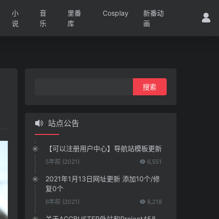
小
音
里番
Cosplay
新番动
说
乐
库
画
搜
索：
站点公告
【可以注册用户中心】导航站模板更新
5年前 (2021)
6,551
2021年1月13日网址更新 添加10个/修
复0个
6年前 (2021)
8,218
关于ACGBUSTER外站和Project458