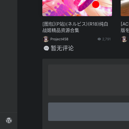
[图包](P站)(ネルビス)(R18)纯白
[A
战姬精品资源合集
版を
2)
Project458
2,791
暂无评论