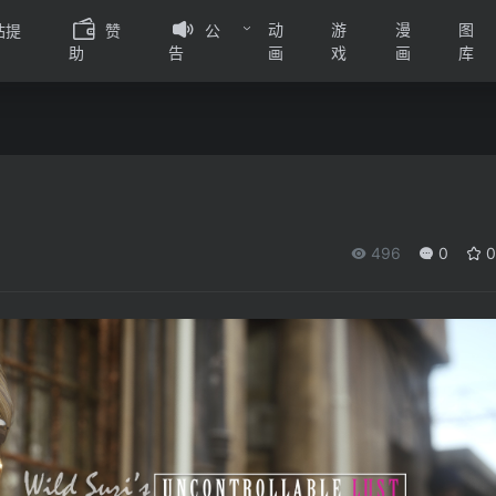
动
游
漫
图
站提
赞
公
画
戏
画
库
助
告
496
0
0