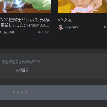
CT/PC]聖騎士リッカ/先行体験
VR 女友
更新しました( version0.9.0.
Project458
Project458
3,642
您必须登录才能参与评论！
立即登录
暂无评论...