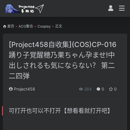
首页
•
ACG聚合
•
Cosplay
•
正文
[Project458自收集](COS)CP-016
踴り子覚醒穂乃果ちゃん孕ませ!中
出しされるも気にならない？ 第二
二四弹
Project458
284
0
0
可打开也可以不打开【想看看就打开吧】