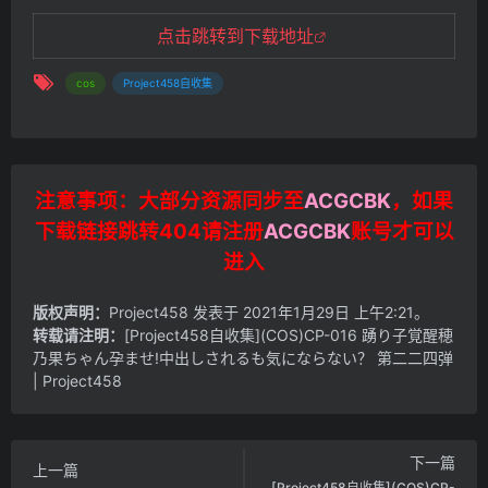
点击跳转到下载地址
cos
Project458自收集
注意事项：大部分资源同步至
ACGCBK
，如果
下载链接跳转404请注册
ACGCBK
账号才可以
进入
版权声明：
Project458
发表于 2021年1月29日 上午2:21。
转载请注明：
[Project458自收集](COS)CP-016 踴り子覚醒穂
乃果ちゃん孕ませ!中出しされるも気にならない？ 第二二四弹
| Project458
下一篇
上一篇
[Project458自收集](COS)CP-