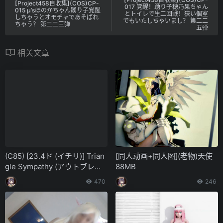
[Project458自收集](COS)CP-
017 覚醒！踴り子穂乃果ちゃん
015 μ’sほのかちゃん踴り子覚醒
とトイレで生二回戦！狹い個室
しちゃうとオモチャであそばれ
でもいたしちゃいまし？ 第二二
ちゃう？ 第二二三弹
五弹
相关文章
(C85) [23.4ド (イチリ)] Trian
[同人动画+同人图](老物)天使
gle Sympathy (アウトブレイ
88MB
ク・カンパニー 萌える侵略者)
470
246
[脸肿汉化组]