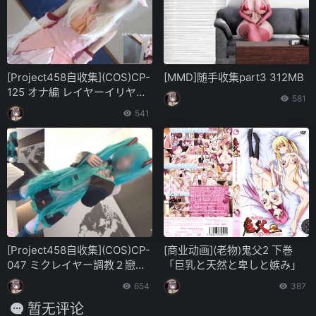
[Project458自收集](COS)CP-
[MMD]随手收集part3 312MB
125 オナ編 レイヤーイリヤち
581
ゃん彼バレないようにこっそ
541
りえっちなバイト 第三三三弹
[Project458自收集](COS)CP-
[商业动画](老物)鬼父2 下巻
047 ミクレイヤー調教２戀色
「巨乳と天然と卑しと嫉み」
パイパンいじめたら！ 第二五
654
387
五弹
暂无评论