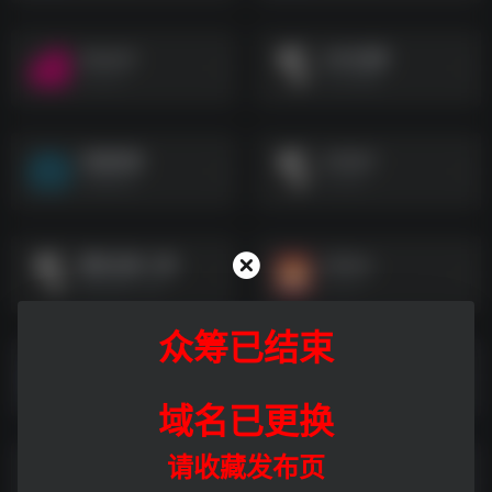
Anime1
EDD动漫
Anime1
EDD动漫
哔哩哔哩
KTKKT
哔哩哔哩
KTKKT
樱花动漫（假）
ACfun
樱花动漫（假）
ACfun
众筹已结束
巴哈姆特动画疯
樱花动漫
巴哈姆特动画疯
樱花动漫
域名已更换
请收藏发布页
kan8
ACG饭团
kan8
ACG饭团