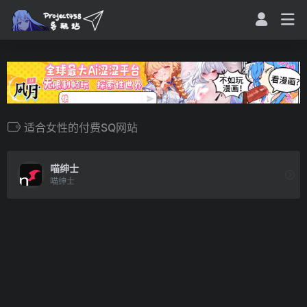
适合女性的付费SQ网站
喵绅士
喵绅士